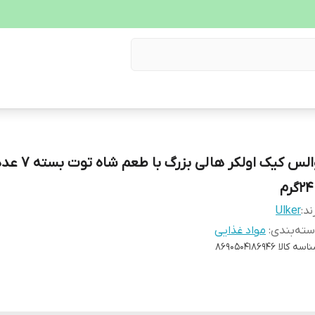
والس کیک اولکر هالی
۲گرم
ند:
Ulker
ته‌بندی
:
مواد غذایی
اسه کالا
8690504186946