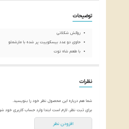
توضیحات
روکش شکلاتی
حاوی دو عدد بیسکوییت پر شده با مارشملو
با طعم شاه توت
مناسب میان وعده
دارای طعمی لذیذ و خوشمزه
شناسه محصول:
8690504186946
نظرات
شما هم درباره این محصول نظر خود را بنویسید.
برای ثبت نظر، لازم است ابتدا وارد حساب کاربری خود شو
افزودن نظر