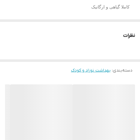
کاملا گیاهی و ارگانیک
بدون سوزش چشم
دارای ph5.5
نظرات
مناسب برای پوست حساس کودک
فاقد میکروپلاستیک و پارابن
محصول المان
دسته‌بندی
:
بهداشت نوزاد و کودک
حجم ۳۰۰میل