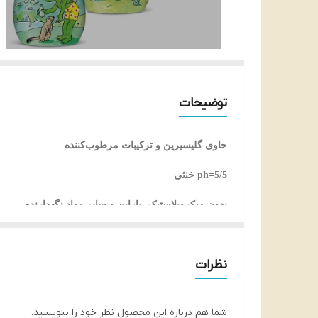
توضیحات
حاوی گلیسیرین و ترکیبات مرطوب‌کننده
ph=5/5 خنثی
بدون میکروپلاستیک، پارابن و سایر مواد نگهدارنده
مناسب پوست حساس نوزادان و کودکان وحتی بزرگسالا
نظرات
حجم : 300 میلی لیتر
تاریخ تولید: 2026
شما هم درباره این محصول نظر خود را بنویسید.