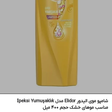
شامپو موی الیدور Elidor مدل İpeksi Yumuşaklık
مناسب موهای خشک حجم ۴۰۰ میل