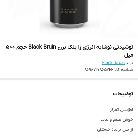
نوشیدنی نوشابه انرژی زا بلک برن Black Bruin حجم 500
میل
برند:
Black_bruin
شناسه کالا
8698720865744
توضیحات
افزایش تمرکز
خوش طعم و لذیذ
از بین برنده خستگی