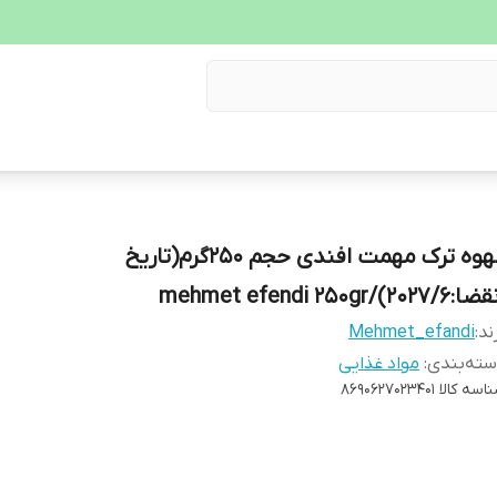
قهوه ترک مهمت افندی حجم ۲۵۰گرم(تاریخ
202۷/6)/mehmet efendi 250gr
ند:
Mehmet_efandi
ته‌بندی
:
مواد غذایی
اسه کالا
8690627023401