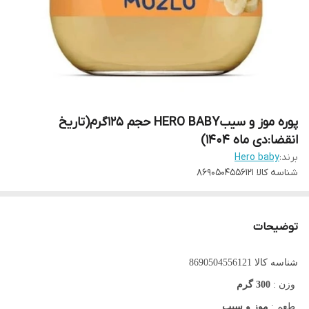
پوره موز و سیبHERO BABY حجم 125گرم(تاریخ
انقضا:دی ماه ۱۴۰۴)
برند:
Hero baby
شناسه کالا
8690504556121
توضیحات
شناسه کالا 8690504556121
وزن :
300 گرم
طعم :
موز و سیب