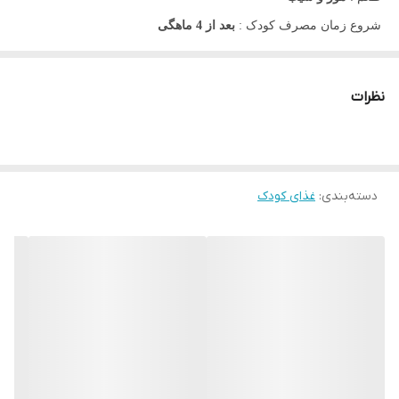
شروع زمان مصرف کودک :
بعد از 4 ماهگی
حاوی :
ویتامین سی، فسفر، کلسیم، منیزیم، پتاسیم،‌ گوگرد
فاقد :
گلوتن، و هیچ گونه افزودنی رنگ و طعم و نگهدارنده
نظرات
شیوه نگهداری :
بعد از باز شدن حداکثر طی ۳ روز در یخچال نگهداری و
مصرف گردد.
کشور سازنده :
کشور ترکیه تحت لیسانس شرکت هیرو گروپ سوئیس
دسته‌بندی
:
غذای کودک
پوره آماده موز و سیب هرو بیبی 125 گرم
پوره میوه موز و سیب بدون شکر 125 گرمی هیرو بیبی Hero Baby
ترکیبی سالم و بدون مواد افزودنی از میوه هایی بسیار مفید است که
برای استفاده راحت نوزادان و کودکان به شکل پوره تولید شده است. این
محصولِ سرشار از مواد مغذی، به ویژه برای نوزادانی است که تازه
شروع کرده اند غذا بخورند. روند تولید نیز به نحوی است که هیچ گونه
ماده افزودنی طعم دهنده ،نگهدارنده و شکر، حتی در مقادیر کم استفاده