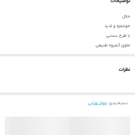
توضیحات
حلال
خوشمزه و لذیذ
با طرح بستنی
حاوی آبمیوه طبیعی
بافت نرم
شناسه محصول:
8690146123637
نظرات
تاریخ انقضا:2025/11
دسته‌بندی
:
مواد غذایی