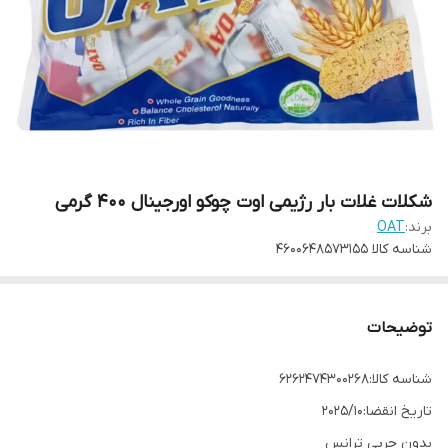
شکلات غلات بار رژیمی اوت چوکو اورجینال 400 گرمی
برند:
OAT
شناسه کالا
4600648573155
توضیحات
شناسه کالا:6262474300268
تاریخ انقضا:2025/10
بدون چربی ترانس