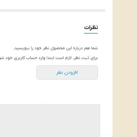
•حفظ ارزش موادغذایی هنگام پخت و پز
•حجم محصول:1لیتر
•بارکد کالا:8690819111060
نظرات
تاریخ انقضا:2026/5
شما هم درباره این محصول نظر خود را بنویسید.
برای ثبت نظر، لازم است ابتدا وارد حساب کاربری خود شو
افزودن نظر