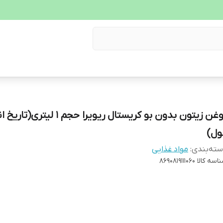
روغن زیتون بدون بو کریستال ریویرا حجم ۱ لیت
ول)
ته‌بندی
:
مواد غذایی
اسه کالا
8690819111060