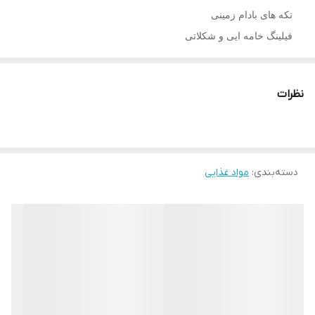
تکه های بادام زمینی
فیلینگ خامه ایی و شکلاتی
وعده ایی مقوی و سالم
مناسب بزرگسالان و کودکان
نظرات
مناسب پذیرایی
ساخت روسیه
وزن : 500 گرم
تاریخ انقصا:2025/11
دسته‌بندی
:
مواد غذایی
شیرینی
رولادا از برند محبوب و معتبر آکوند و در کشور روسیه تولید
شده است.
این شیرینی خوشمزه با روکش شکلاتی ، تکه های بادام زمینی و با
کرم طعم شکلاتی و خامه ایی تولید شده است.
شیرینی رولادا از مواد اولیه با کیفیت ، سالم و کاملا بهداشتی تولید
شده است و با خیال راحت و اطمینان خاطر می توانید از این
محصول فوق العاده به عنوان وعده مقوی و تنقلات سالم برای