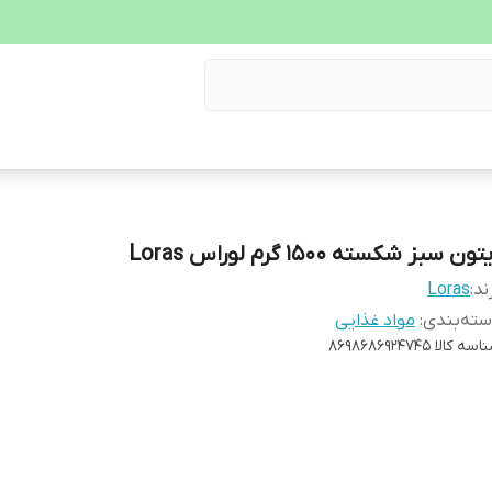
تون سبز شکسته 1500 گرم لوراس Loras
ند:
Loras
ته‌بندی
:
مواد غذایی
اسه کالا
8698686924745