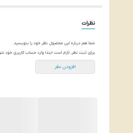
کیفیت بی نظیر با عطر طبیعی زیتون
سرشار از خواص مفید
نظرات
بسته بندی شیشه ای
وزن خالص 1500 گرم
شما هم درباره این محصول نظر خود را بنویسید.
محصول ترکیه
برای ثبت نظر، لازم است ابتدا وارد حساب کاربری خود شو
تاریخ انقضا ۲ ساله
8698686924745
بارکد:
افزودن نظر