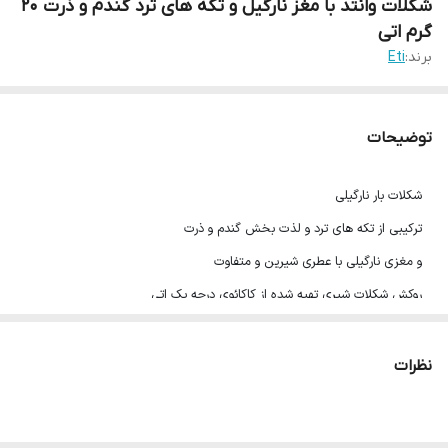
شکلات وانتد با مغز نارگیل و تکه های ترد گندم و ذرت 20
گرم اتی
برند:
Eti
توضیحات
شکلات بار نارگیلی
ترکیبی از تکه های ترد و لذت بخش گندم و ذرت
و مغزی نارگیلی با عطری شیرین و متفاوت
روکش شکلات شیری تهیه شده از کاکائوی درجه یک اتی
20 گرم
محصول ترکیه
نظرات