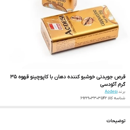
قرص جویدنی خوشبو کننده دهان با کاپوچینو قهوه 35
گرم آئودسی
برند:
Aodesi
شناسه کالا
6922903303542
توضیحات