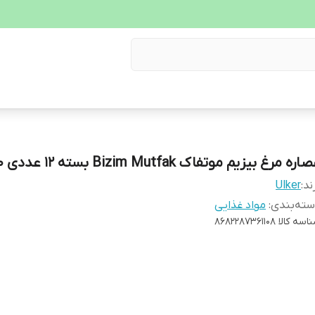
ره مرغ بیزیم موتفاک Bizim Mutfak بسته 12 عددی 120 گرم
ند:
Ulker
ته‌بندی
:
مواد غذایی
اسه کالا
8682287361108