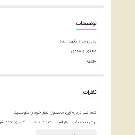
توضیحات
بدون مواد نگهدارنده
مغذی و مقوی
فوری
12 عددی
3 عدد رایگان
شناسه محصول:
8682287361108
نظرات
تاریخ انقضا:۲۰۲۶/۱
شما هم درباره این محصول نظر خود را بنویسید.
برای ثبت نظر، لازم است ابتدا وارد حساب کاربری خود شو