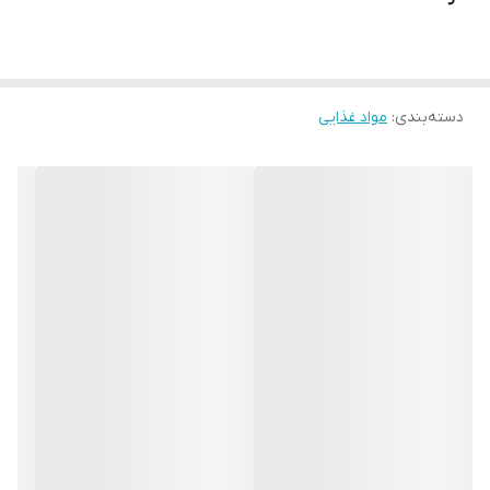
محصول روسیه تحت لیسانس جاکوبز آلمان
تاریخ انقضا۲۰۲۶/۳
ویژگی های قهوه فوری گلد 190 گرم جاکوبز JACOBS
دسته‌بندی
:
مواد غذایی
این قهوه فوری با هدف گرد آوردن ویژگی های خاص دانه های مختلف در یک
فنجان نوشیدنی طراحی و تولید شده است. از همین رو عطر و طعمی عمیق و
چندلایه دارد، آرومای آن قوی است و اسیدیته ملایمی را نشان می دهد. بسته
بندی این محصول در شرایط کنترل شده انجام
گرفته است و عطر خاص آن را به خوبی حفظ می کند. با استفاده از این
محصول با بیشترین آسودگی و راحتی می توانید صرفا با تهیه آب داغ، یکی از
مطبوع ترین و دلپذیرترین نوشیدنی های قهوه را در اختیار داشته باشید و از
آن لذت ببرید.
طرز تهیه قهوه فوری گلد 190 گرم جاکوبز JACOBS
برای درست کردن نوشیدنی دلخواه تان با استفاده از این محصول ابتدا آب
جوش تهیه کنید
دمای مناسب برای این کار، 90 تا 95 درجه سانتی گراد است. در نتیجه برای