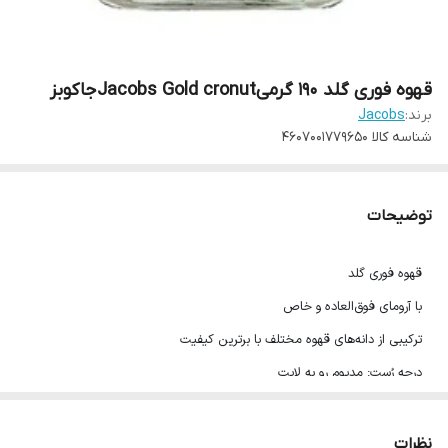
قهوه فوری گلد 190 گرمیJacobs Gold cronutجاکوبز
برند:
Jacobs
شناسه کالا
4607001779650
توضیحات
قهوه فوری گلد
با آرومای فوق‌العاده و خاص
ترکیبی از دانه‌های قهوه مختلف با برترین کیفیت
درجه رُست: مدیوم رو به لایت
دارای کیفیت عالی و طعمی بی‌نظیر
مناسب برای استفاده در رژیم گیاه‌خواری
نظرات