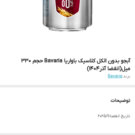
آبجو بدون الکل کلاسیک باواریا Bavaria حجم 330
میل(انقضا آذر۱۴۰۴)
برند:
Bavaria
توضیحات
تاریخ انقضا:2025/11