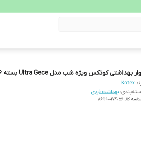
ار بهداشتی کوتکس ویژه شب مدل Ultra Gece بسته 16 عددی
ند:
Kotex
ته‌بندی
:
بهداشت فردی
اسه کالا
8691900174056