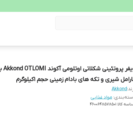
ویفر پروتئینی
رامل شیری و تکه های بادام زمینی حجم 1کیلوگرم
ند:
Akkond
ته‌بندی
:
مواد غذایی
اسه کالا
4600648578501