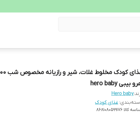
و بیبی hero baby
ند:
Hero baby
ته‌بندی
:
غذای کودک
اسه کالا
8681080599176