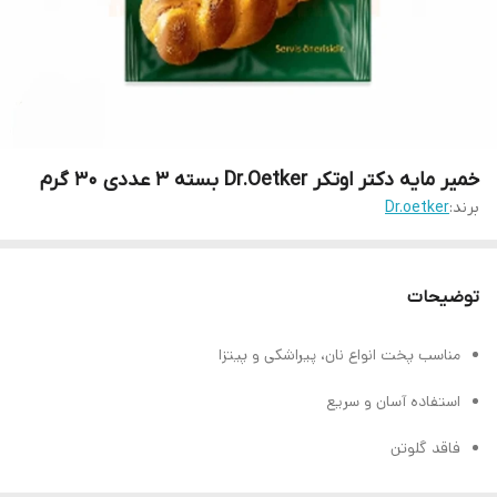
خمیر مایه دکتر اوتکر Dr.Oetker بسته 3 عددی 30 گرم
برند:
Dr.oetker
توضیحات
مناسب پخت انواع نان، پیراشکی و پیتزا
استفاده آسان و سریع
فاقد گلوتن
فاقد مواد نگهدارنده