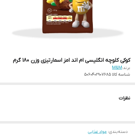
کوکی کلوچه انگلیسی ام اند امز اسمارتیزی وزن ۱۸۰ گرم
برند:
M&M
شناسه کالا
5060402907685
نظرات
دسته‌بندی
:
مواد غذایی