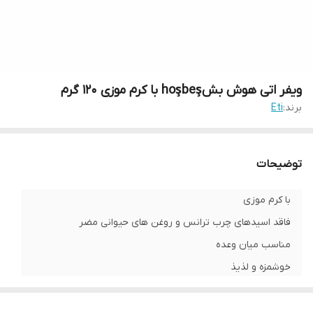
ویفر اتی هوش بشhoşbeş با کرم موزی 120 گرم
برند:
Eti
توضیحات
با کرم موزی
فاقد اسیدهای چرب ترانس و روغن های حیوانی مضر
مناسب میان وعده
خوشمزه و لذیذ
شناسه محصول:
8690526045238