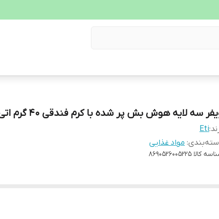
فر سه لایه هوش بش پر شده با کرم فندقی 40 گرم اتی
ند:
Eti
ته‌بندی
:
مواد غذایی
اسه کالا
8690526005225