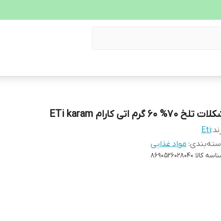
ت تلخ 70% 60 گرم اتی کارام ETi karam
ند:
Eti
ته‌بندی
:
مواد غذایی
اسه کالا
8690526028040