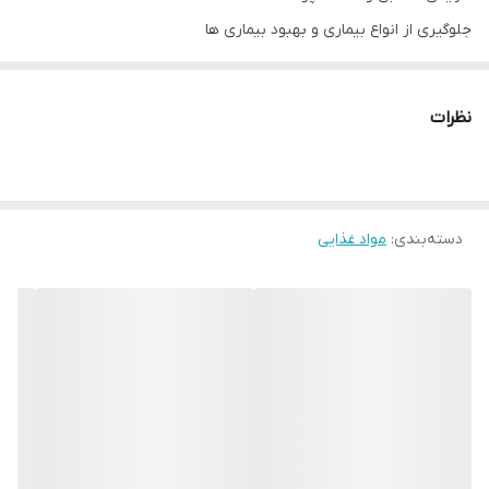
جلوگیری از انواع بیماری و بهبود بیماری ها
محصول کشور آذربایجان
دارای ظرف شیشه ای
نظرات
شناسه محصول:
4760002800041
دسته‌بندی
:
مواد غذایی