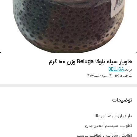
خاویار سیاه بلوگا Beluga وزن 100 گرم
برند:
BELUGA
شناسه کالا
4760002800041
توضیحات
دارای ارزش غذایی بالا
تقویت سیستم ایمنی بدن
افزایش شادابی و لطافت پوست