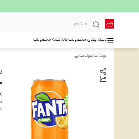
دسته‌بندی محصولات
خانه
همه محصولات
نوتلا لند
/
مواد غذایی
ن
۳۳۰می
بر
دس
شن