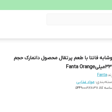
وشابه فانتا با طعم پرتقال محصول دانمارک حجم
لیFanta Orange
ند:
Fanta
ته‌بندی
:
مواد غذایی
اسه کالا
5449000287038