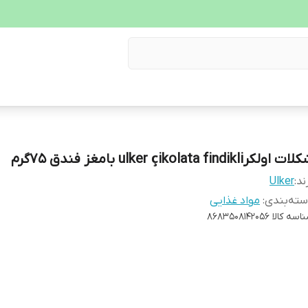
ت اولکرulker çikolata findikli بامغز فندق ۷۵گرم
ند:
Ulker
ته‌بندی
:
مواد غذایی
اسه کالا
8683508142056