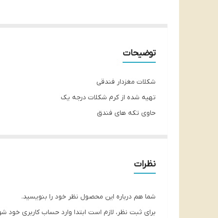
توضیحات
شکلات مغزدار فندقی
تهیه شده از کرم شکلات درجه یک
حاوی تکه های فندق
وزن ۷۵گرم
محصول ترکیه
بارکد 8683508142056
نظرات
شما هم درباره این محصول نظر خود را بنویسید.
برای ثبت نظر، لازم است ابتدا وارد حساب کاربری خود شو