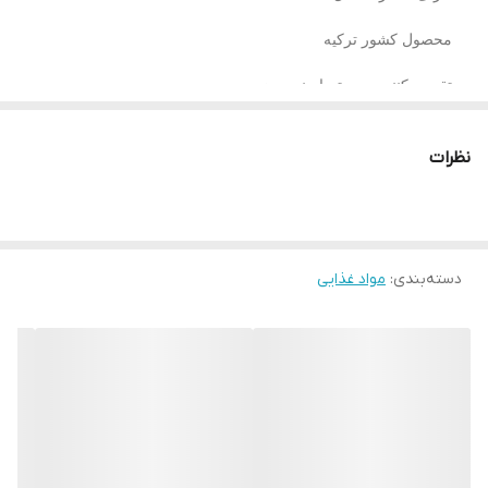
محصول کشور ترکیه
تقویت کننده سیستم ایمنی بدن
تقویت کننده قوای جنسی بزرگسالان
نظرات
نحوه عملکرد معجون
Themra
معجون تمرا باعث افزایش گردش خون در رگ های خونی که متصل
به آلت تناسلی است، می شود. پس از تحریک جنسی، نیتریک اکسید
(NO) آزاد می شود تا رگهای خونی کاورنوسوم (بافتی که آلت تناسلی
دسته‌بندی
:
مواد غذایی
تشکیل می شود) به منظور ایجاد نعوظ تولید می شود.
تمرا دارای اثرات مثبت بر احیای تراکم استخوان است و می‌تواند به
جلوگیری از علایم مرتبط با پوکی استخوان مانند شکستگی و یا کاهش
چگالی استخوان ستون فقرات کمک کند. این محصول باعث ترشح
پروتئین هایی می شود که می توانند به تقویت بافت های عصلانی کمک
کنند. امروزه از عصاره این گیاه در بیشتر مکمل های افزایش حجم