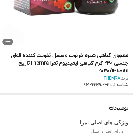
معجون گیاهی شیره خرنوب و عسل تقویت کننده قوای
جنسی 240 گرم گیاهی اپمیدیوم تمرا Themraتاریخ
انقضا:2030/12
برند:
THEMRA
شناسه کالا
8697446210234
توضیحات
ویژگی های اصلی تمرا
دارای عصاره عسل