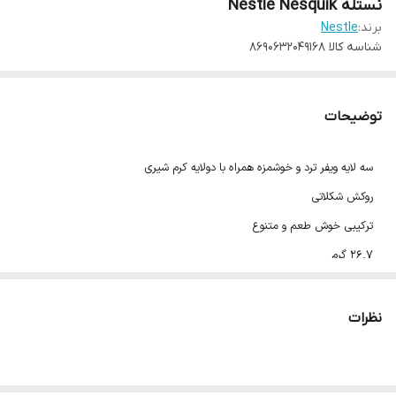
نستله Nestle Nesquik
برند:
Nestle
شناسه کالا
8690632049168
توضیحات
سه لایه ویفر ترد و خوشمزه همراه با دولایه کرم شیری
روکش شکلاتی
ترکیبی خوش طعم و متنوع
26.7 گرم
محصول کشور ترکیه تحت لیسانس نستله سوئیس
تاریخ انقضا:حداقل ۶ ماه
نظرات