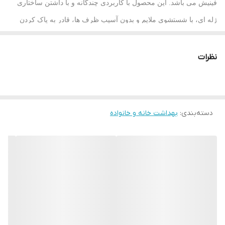
فینیش می باشد. این محصول با کاربردی چندگانه و با داشتن ساختاری
ژله ای، با شستشوی ملایم و بدون آسیب ظرف ها، قادر به پاک کردن
سخت ترین لکه ها خواهد بود. با خرید اینترنتی این ژل قدرتمند در حجم
1000 میلی لیتر، می توانید چیزی بالغ بر پنجاه مرتبه از این محصول بی
نظرات
نظیر استفاده نمایید. البته لازم به ذکر است تعداد دفعات استفاده به
محصول به عواملی نظیر حجم شستشو در هر مرتبه نیز بستگی
دارد.وجود قدرت کف کنندگی پایدار و غلظت بالا در یک مایع و یا ژل
دسته‌بندی
:
بهداشت خانه و خانواده
ظرفشویی، نشان دهنده کیفیت این نوع محصول است. بدون شک قدرت
پاک کنندگی از مهمترین خواص مورد انتظار مصرف کنندگان از یک پاک
کننده ظروف است. ویژگی ای که شما می توانید در سطح کیفی بسیار
بالا در ژل ظرفشویی فینیش مدل
All In 1 Max
مشاهده کنید.این ژل
ظرفشویی هر آن چه که شما از یک پاک کننده ظروف انتظار دارید را در
یک محصول به شما ارائه نموده است. ترکیبات ژل ظرفشویی فینیش
قدرت جرم زدایی و پاک نمودن سخت ترین لکه ها را داشته و چربی های