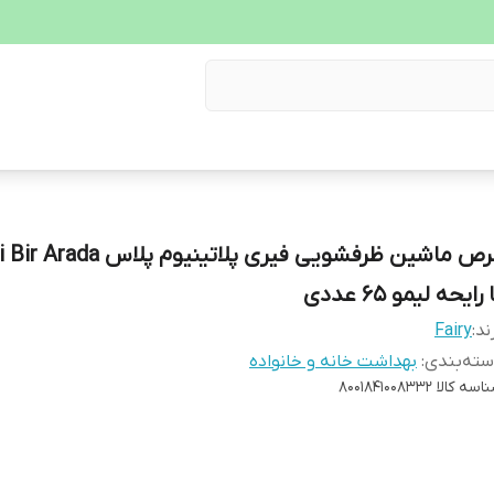
قرص ماشین ظرفشویی فیری پلاتینیوم پل
 رایحه لیمو ۶۵ عددی
ند:
Fairy
ته‌بندی
:
بهداشت خانه و خانواده
اسه کالا
8001841008332