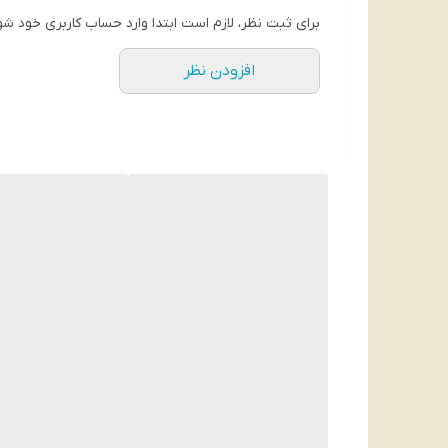
حاوی نمک
برای ثبت نظر، لازم است ابتدا وارد حساب کاربری خود شو
چربی زدایی فیلتر ماشین ظرفشویی
افزودن نظر
عملکرد بالا در برنامه های زمان کوتاه
شستشوی بی نقص ظروف
حاوی رایحه لیمو
برطرف کردن ظاهر کدر و مات ظروف
شناسه محصول:
8001841904832