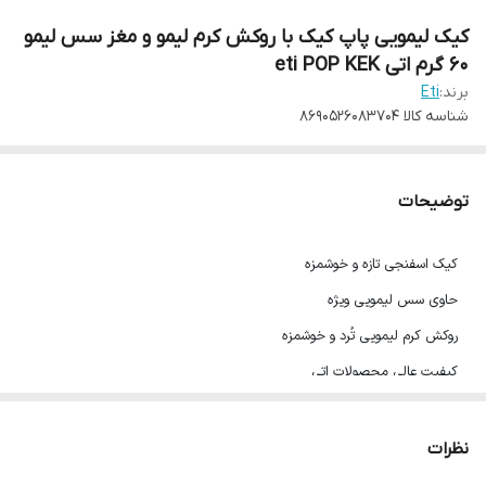
کیک لیمویی پاپ کیک با روکش کرم لیمو و مغز سس لیمو
60 گرم اتی eti POP KEK
برند:
Eti
شناسه کالا
8690526083704
توضیحات
کیک اسفنجی تازه و خوشمزه
حاوی سس لیمویی ویژه
روکش کرم لیمویی تُرد و خوشمزه
کیفیت عالی محصولات اتی
60 گرم
محصول ترکیه
نظرات