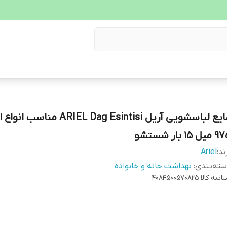
مایع لباسشویی آریل ARIEL Dag Esintisi من
یل 15 بار شستشو
ند:
Ariel
ته‌بندی
:
بهداشت خانه و خانواده
اسه کالا
4084500570825