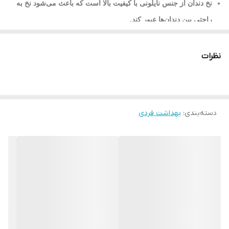
نخ دندان از جنس نایلونی با کیفیت بالا است که باعث می‌شود نخ به
راحتی بین دندان‌ها عبور کند.
طراحی ارگونومیک برای راحتی و دقت بیشتر در پاکسازی دندان‌ها و
نظرات
فضای بین آن‌ها.
پوشش مینایی برای حفاظت از دندان‌ها در هنگام پاکسازی.
رایحه‌ای خنک و خوشایند برای حس بهتر در دهان.
دسته‌بندی
:
بهداشت فردی
مناسب برای استفاده روزانه حداقل یک بار و بعد از وعده‌های غذایی.
حجم: 5 متر
ساخت: آلمان