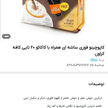
کاپوچینو فوری ساشه ای همراه با کاکائو 20 تایی کافه
کراون
برند:
Ulker
شناسه کالا
8690504967767
توضیحات
ترکیبی خوش عطر و خوش طعم از قهوه فوری، شکر و مکمل لبنی
طعم دلپذیر کاپوچینو با بافتی غلیظ و کف زیاد