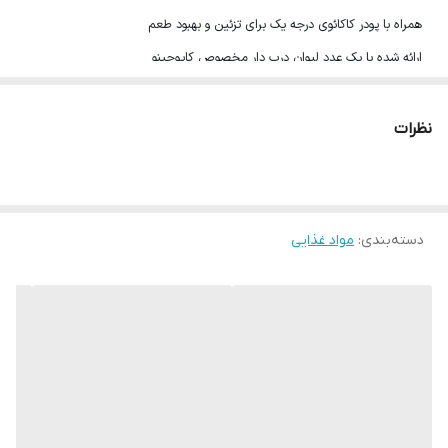
همراه با پودر کاکائوی درجه یک برای تزئین و بهبود طعم
ارائه شده با یک عدد لیوان درب دار مخصوص کاپوچینو
قابل تهیه با اضافه کردن 150 میلی لیتر آب داغ
کیفیت کم نظیر شرکت اولکر
نظرات
حاوی 20 عدد ساشه 25 گرمی = 500 گرم
محصول ترکیه
تاریخ انقضا:حداقل ۶ماه
دسته‌بندی
:
مواد غذایی