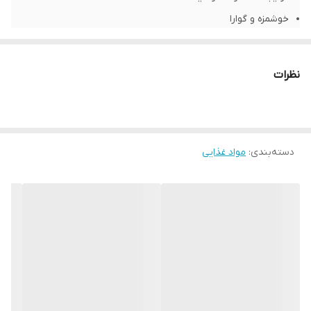
خوشمزه و گوارا
بدون الکل
منبع آنتی اکسیدان
نظرات
4630065253958
دسته‌بندی
:
مواد غذایی