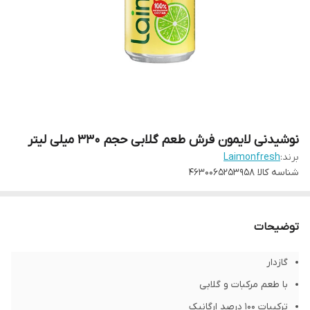
نوشیدنی لایمون فرش طعم گلابی حجم 330 میلی لیتر
برند:
Laimonfresh
شناسه کالا
4630065253958
توضیحات
گازدار
با طعم مرکبات و گلابی
ترکیبات 100 درصد ارگانیک