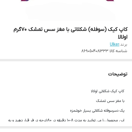
کاپ کیک (سوفله) شکلاتی با مغز سس تمشک 70گرم
اولالا
برند:
Ulker
شناسه کالا
8690504081333
توضیحات
کاپ کیک شکلاتی اولالا
با مغز سس تمشک
یک دسرسوفله شکلاتی بسیار خوشمزه
این محصول را می توانید به مدت 8-10 دقیقه در 180درجه در فر قرار دهید و به
صورت گرم نیز نوش جان کنید.