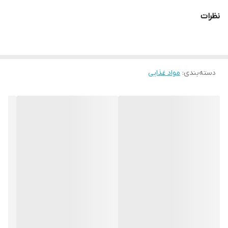
از برند اولکرÜlker
نظرات
وزن : 70 گرم
محصول ترکیـه
تاریخ انقضا:حداقل ۳ماه
دسته‌بندی
:
مواد غذایی