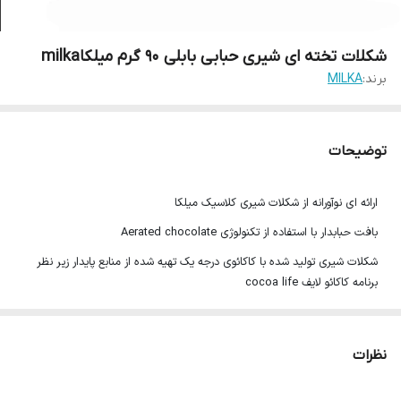
شکلات تخته ای شیری حبابی بابلی 90 گرم میلکاmilka
برند:
MILKA
توضیحات
ارائه ای نوآورانه از شکلات شیری کلاسیک میلکا
بافت حبابدار با استفاده از تکنولوژی Aerated chocolate
شکلات شیری تولید شده با کاکائوی درجه یک تهیه شده از منابع پایدار زیر نظر
برنامه کاکائو لایف cocoa life
با استفاده از شیر گاوهای کوهستان آلپ Alpine Milk
طعم و عطر دلپذیر کاکائو همراه با بافت ترد و حبابی
نظرات
90 گرم
محصول آلمان تحت لیسانس موندلیز اینترنشنال (آمریکا)