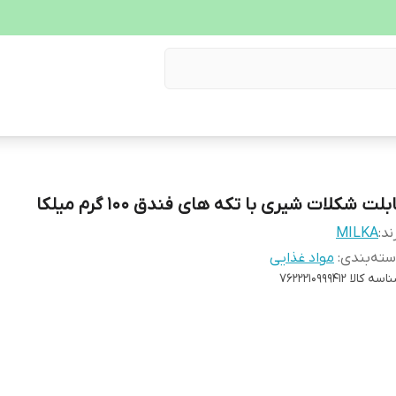
بلت شکلات شیری با تکه های فندق 100 گرم میلکا
ند:
MILKA
ته‌بندی
:
مواد غذایی
اسه کالا
7622210999412