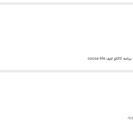
اکائو لایف cocoa life
 بی نظیر میلکا
ید.