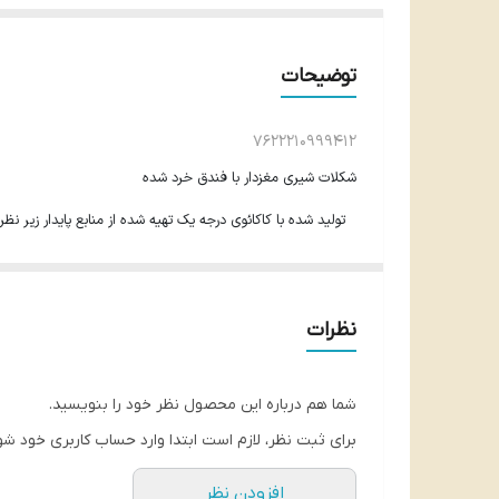
توضیحات
7622210999412
شکلات شیری مغزدار با فندق خرد شده
تولید شده با کاکائوی درجه یک تهیه شده از منابع پایدار زیر نظر برنامه ک
با استفاده از شیر گاوهای کوهستان آلپ Alpine Milk
تکه های فندق درجه یک ترد و خوش طعم همراه با طعم کاکائوی
نظرات
100 گرم
محصول آلمان تحت لیسانس موندلیز اینترنشنال (آمریکا)
شما هم درباره این محصول نظر خود را بنویسید.
برای ثبت نظر، لازم است ابتدا وارد حساب کاربری خود شو
افزودن نظر