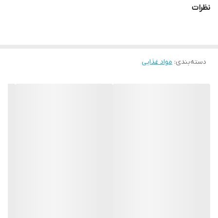
طعم و عطر دلپذیر کاکائو همراه با بافت ترد و حبابی
نظرات
90 گرم
محصول آلمان تحت لیسانس موندلیز اینترنشنال (آمریکا)
دسته‌بندی
:
مواد غذایی