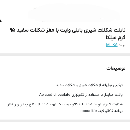
تابلت شکلات شیری بابلی وایت با مغز شکلات سفید 95
گرم میلکا
برند:
MILKA
توضیحات
ترکیبی نوآورانه از شکلات شیری و شکلات سفید
بافت حبابدار با استفاده از تکنولوژی Aerated chocolate
شکلات شیری تولید شده با کاکائو درجه یک تهیه شده از منابع پایدار زیر نظر
برنامه کاکائو لایف cocoa life
با استفاده از شیر گاوهای کوهستان آلپ Alpine Milk