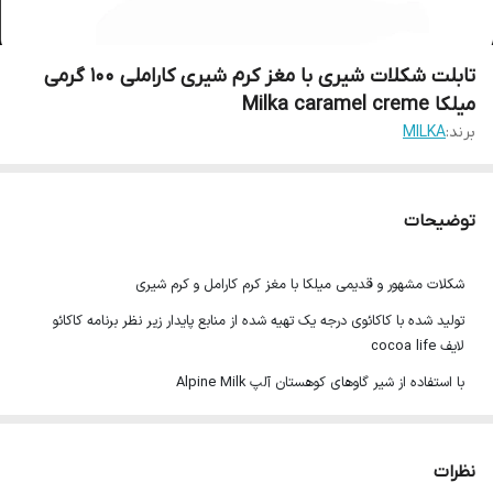
تابلت شکلات شیری با مغز کرم شیری کاراملی 100 گرمی
میلکا Milka caramel creme
برند:
MILKA
توضیحات
شکلات مشهور و قدیمی میلکا با مغز کرم کارامل و کرم شیری
تولید شده با کاکائوی درجه یک تهیه شده از منابع پایدار زیر نظر برنامه کاکائو
لایف cocoa life
با استفاده از شیر گاوهای کوهستان آلپ Alpine Milk
100 گرم
محصول آلمان تحت لیسانس موندلیز اینترنشنال (آمریکا)
نظرات