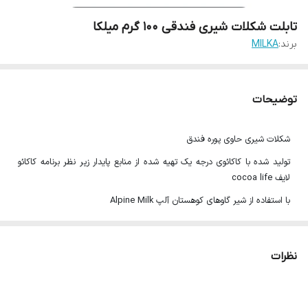
تابلت شکلات شیری فندقی 100 گرم میلکا
برند:
MILKA
توضیحات
شکلات شیری حاوی پوره فندق
تولید شده با کاکائوی درجه یک تهیه شده از منابع پایدار زیر نظر برنامه کاکائو
لایف cocoa life
با استفاده از شیر گاوهای کوهستان آلپ Alpine Milk
روایتی تازه از ترکیب مشهور کاکائو و فندق از یکی از قدیمی ترین و محبوب ترین
ترکیبات شکلات
نظرات
100 گرم
محصول آلمان تحت لیسانس موندلیز اینترنشنال (آمریکا)