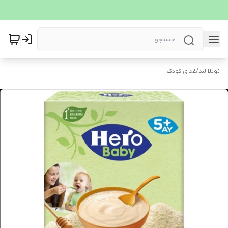
نوتلا لند
/
غذای کودک