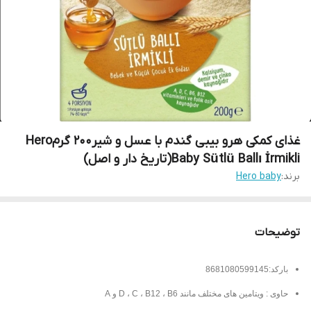
غذای کمکی هرو بیبی گندم با عسل و شیر200 گرمHero
Baby Sütlü Ballı İrmikli(تاریخ دار و اصل)
برند:
Hero baby
توضیحات
بارکد:8681080599145
حاوی : ویتامین های مختلف مانند D ، C ، B12 ، B6 و A