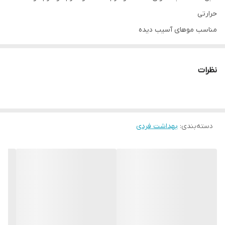
حرارتی
مناسب موهای آسیب دیده
کمک به ترمیم موها با یکبار استفاده
ترمیم کننده موها از ریشه تا نوک
نظرات
محافظت از موها در برابر رادیکال‌های آزاد
جلوگیری از شکستگی موها
افزایش استحکام موها
دسته‌بندی
:
بافت کرمی و زود جذب
بهداشت فردی
عدم سنگینی روی مو
تقویت موهای ضعیف از ریشه
شناسه محصول:
8006540519615
موهایی که رطوبت خود را از دست می‌دهند سریعا دچار خشکی و آسیب
دیدگی می‌شوند و جلوه‌ای کدر و مات به خود می‌گیرند. ک
رم مراقبت از مو
چند منظوره پنتن سری Miracle Serum مدل Nem Terapisi مناسب