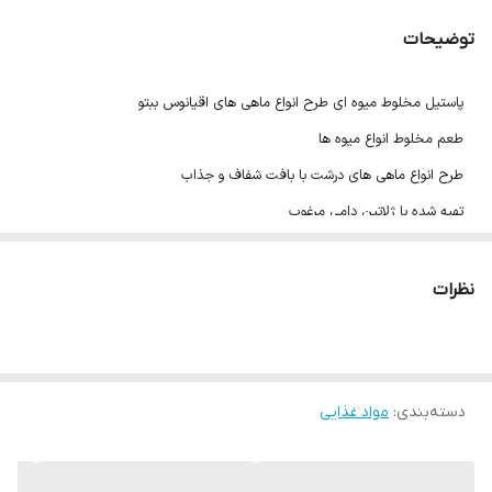
توضیحات
پاستیل مخلوط میوه ای طرح انواع ماهی های اقیانوس ببتو
طعم مخلوط انواع میوه ها
طرح انواع ماهی های درشت با بافت شفاف و جذاب
تهیه شده با ژلاتین دامی مرغوب
تولید شده توسط یکی از برترین برندهای جهان
حلال
نظرات
80 گرم
محصول ترکیه
دسته‌بندی
:
مواد غذایی