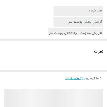
ضد شوره
آرامش بخش پوست سر
افزایش مقاومت لایه دفاعی پوست سر
جلوگیری از ایجاد شوره سر
نظرات
کاهش خارش پوست سر
حاوی سالیسیلیک اسید، گلیکولیک اسید، چینکو پیریتیون، پروبیوتک
و ویتامین B6
دسته‌بندی
:
بهداشت فردی
فاقد فتالات، SLES و پارابن
200 میل