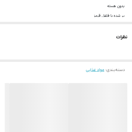
بدون هسته
پر شده با فلفل قرمز
کیفیت عالی و طعم طبیعی زیتون
بسته بندی شیشه ای
نظرات
وزن خالص 1500 گرم
محصول ترکیه
تاریخ انقضا:2025/8
دسته‌بندی
:
مواد غذایی