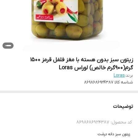
زیتون سبز بدون هسته با مغز فلفل قرمز 1500
گرم(۹۰۰گرم خالص) لوراس Loras
برند:
Loras
شناسه کالا
8698686924387
توضیحات
کد محصول: 8698686924387
زیتون سبز دانه درشت