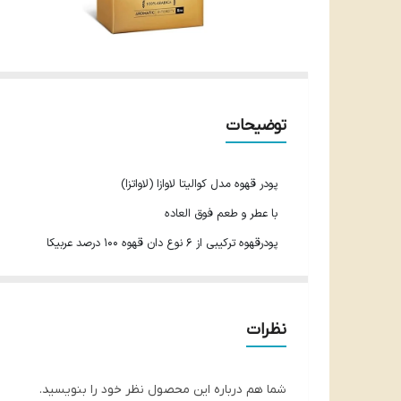
توضیحات
پودر قهوه مدل کوالیتا لاوازا (لاواتزا)
با عطر و طعم فوق العاده
پودرقهوه ترکیبی از 6 نوع دان قهوه 100 درصد عربیکا
سمفونی عالی برای طعم برتر
قابل استفاده در دستگاههای اسپرسوساز، موکاپات، فرنچ پرس و 
نظرات
با نت های میوه ای، عصاره مالت و عسل
رست مدیوم
شما هم درباره این محصول نظر خود را بنویسید.
قدرت گیرایی در بین قهوه های لاوازا 5 از 10