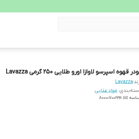
در قهوه اسپرسو لاوازا اورو طلایی 250 گرمی Lavazza
ند:
Lavazza
ته‌بندی
:
مواد غذایی
اسه کالا
8000070019911