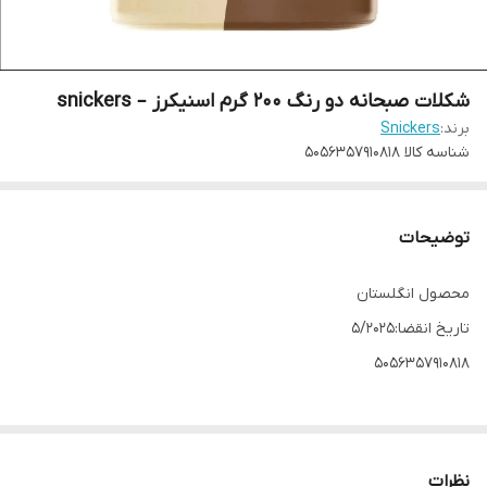
شکلات صبحانه دو رنگ 200 گرم اسنیکرز – snickers
برند:
Snickers
شناسه کالا
5056357910818
توضیحات
محصول انگلستان
تاریخ انقضا:5/2025
5056357910818
نظرات